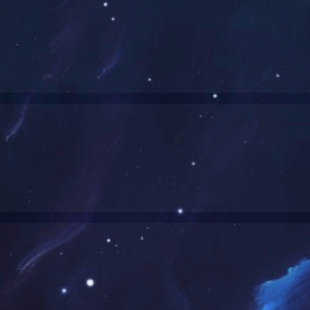
山西临汾染化项目
29