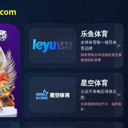
品展示
工程案例
人力资源
联系我们
企业宣