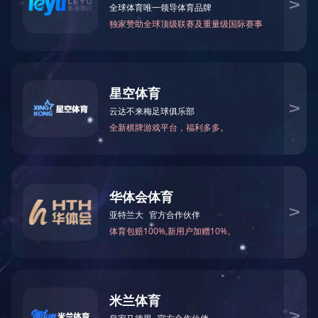
项目运营合作
工程总承包
新闻出处：
|
星空官方网站：2021-07-
设备制造