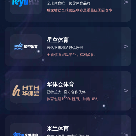
项目运营合作
工程总承包
新闻出处：
|
星空官方网站：2021-07-
设备制造